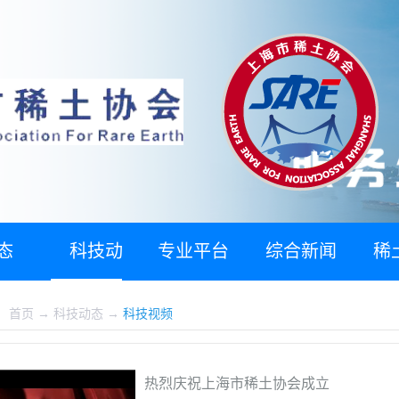
态
科技动
专业平台
综合新闻
稀
态
：
首页
→
科技动态
→
科技视频
热烈庆祝上海市稀土协会成立