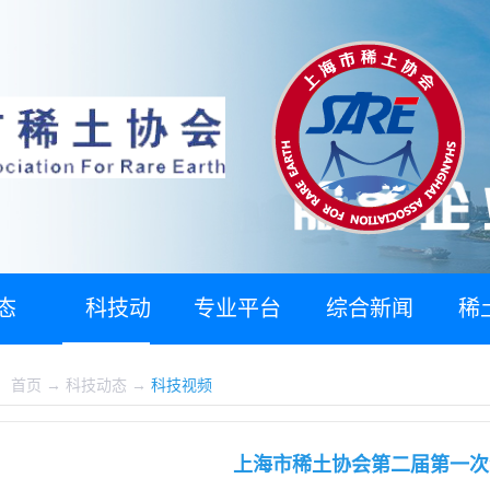
态
科技动
专业平台
综合新闻
稀
态
：
首页
→
科技动态
→
科技视频
上海市稀土协会第二届第一次