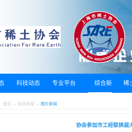
态
科技动态
专业平台
综合新
稀
闻
：
首页
→
综合新闻
→
图片新闻
协会参加市工经联换届