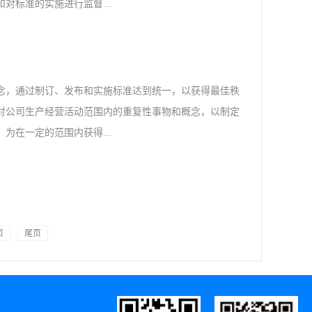
所 成员 钱红斌 中国科学院上海光学精密机械
标准的实施进行监督...
岩 上海科润光电技术有限公司 成员 刘卫
材料有限公司
核心，是实现产品质量的重要前提，其它标准都要围绕技
件，包括生产对象、生产条件、生产方式等所作的规定。
念，通过制订、发布和实施标准达到统一，以获得最佳秩
装标准、安全技术标准、环保卫生标准、设备维修标准、
对公司生产经营活动范围内的重复性事物和概念，以制定
作卡、作业指导书等。任何企业都应首先以其高质量的产
在一定的范围内获得...
中心，建立完善的企业技术标准体系2 管理标准管理标
单位、部门岗位有机地结合起来，统一到产品质量的管理
标准化原理所作的规定，它涉及各个管理方面，...
它包括制定、发布及实施标准的过程 [1] 。标准化的
编辑为适应科学发展和组织生产的需要，在产品质量、品
页
尾页
国范围的标准化及工业部门的标准化。 [2]国家标准
002）对“标准化”的定义是：“为了在一定范围内获得最佳秩
注明：（1）上述活动主要包括编制、发布和实施标准的
防止贸易壁垒，并促进技术合作。 [3]基本方法编辑1