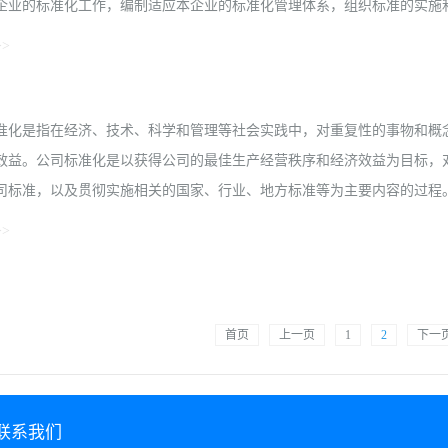
环磁性材料有限公司 成员 郭杨龙 华东理工大学工业催化研究
企业的标准化工作，编制适应本企业的标准化管理体系，组织标准的实施和对
 成员 吴政明 上海祥羚光电科技发展有限公司 成员 郑 
>
海新安纳电子科技有限公司 成员 赵月昌 上海华明高纳稀土新
核。企业标准化管理体系的构成1 技术标准技术标准是标准化管理体系的
行，并为技术标准服务。具体来说，技术标准是对生产相关的各种技术条
准化是指在经济、技术、科学和管理等社会实践中，对重复性的事物和概
准、半成品标准、原材料标准、设备标准、工艺标准、计量检验标准、包
效益。公司标准化是以获得公司的最佳生产经营秩序和经济效益为目标，
、能源标准等。企业技术标准的形式可以是标准、规范、规程、守则、操
司标准，以及贯彻实施相关的国家、行业、地方标准等为主要内容的过程。为
有形产品和无形产品）标准为中心，以高质量的产品（或工程服务）标准为
>
经营活动和实现技术标准的重要措施，它把企业管理的各个方面以及各个
得最大的经济效益。管理标准是对有关生产、技术、经营管理各个环节运用
，对实际的或潜在的问题制定共同的和重复使用的规则的活动，称为标准化。
是改进产品、过程和服务的适用性，防止贸易壁垒，促进技术合作。定义
首页
上一页
1
2
下一
零部件通用等方面，规定统一的技术标准，叫标准化。标准化可分国际或全
作指南 第1部分：标准化和相关活动的通用词汇》（GB/T20000.1—2
实问题或潜在问题制定共同使用和重复使用的条款的活动。”同时在定义后
2）标准化的主要作用在于为了其预期目的改造产品、过程或服务的适用性，
联系我们