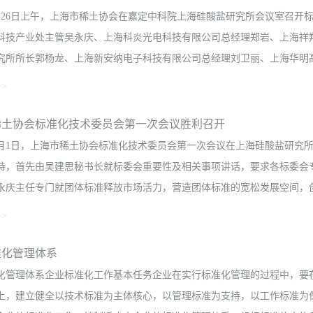
年1月26日上午，上海市稀土协会在嘉定中科院上海硅酸盐研究所会议室召
科技产业处主管吴永庆、上海科炎光电科技有限公司总经理郑岩、上海祥
究所所长郭杨龙、上海新安纳电子科技有限公司总经理刘卫丽、上海华明高纳
>
月昌、中国科学院上海光学精密机械研究所钱红斌研究员、协会秘书处
稀土协会标准化技术委员会第一次会议胜利召开
，会上，标委会委员认真听取了上海光机所申报的掺钕磷酸盐激光玻璃、
年11月1日，上海市稀土协会标准化技术委员会第一次会议在上海硅酸盐研
、铈掺杂铝镓酸钆晶体、上海祥羚光电申报的中小学校及幼儿园教室LED
持，首先由吴建思秘书长就标委会重要性及相关事项讲话，要求各标委会
性、科学性和可行性提出了修改意见，最终一致同意以上五个团体标准
永庆主任专门就团体标准释放市场活力，营造团体标准的宽松发展空间，创新
协会团标的操作过程要规范化，内容要有质量标准，本次会议是协会第一
>
将协会的团体标准越做越完善，同时也会将标委会专家积极向市质监局推
规范发展和优化标准服务，保障团体标准持续健康发展的政策作了宣讲，
准化管理体系
业知识，对标委会章程内容进行讨论，气氛非常活跃，一致表示会努力
化管理体系企业标准化工作基本任务企业在实行标准化管理的过程中，要
员如下： 主任 吴永庆 中国科学院上海硅酸盐研究所 
上，建立健全以技术标准为主体核心，以管理标准为支持，以工作标准为