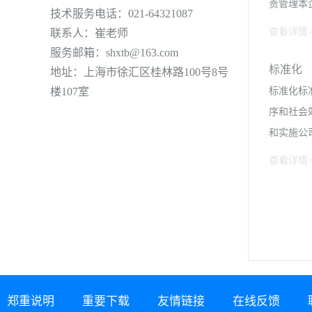
上海三
责管理本
技术服务电话：021-64321087
研究所
查看详情>
联系人：崔老师
丽 上
服务邮箱：shxtb@163.com
检查和考
标准化
地址：上海市徐汇区桂林路100号8号
术标准进
楼107室
标准化标
如产品标
序和社会
设计标准
和实施公
品（包括
查看详情>
准是生产
上，以获
最佳秩序
重要意义
种规格、
《标准化工
序，对现
郑重说明
重要下载
友情链接
在线反馈
过程；（