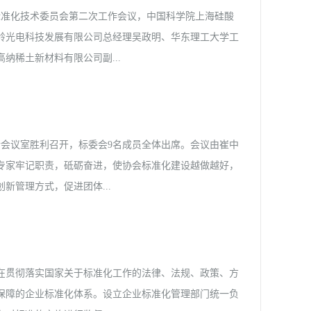
开标准化技术委员会第二次工作会议，中国科学院上海硅酸
羚光电科技发展有限公司总经理吴政明、华东理工大学工
稀土新材料有限公司副...
崔中倪等标委会委员出席会议。 会议由标委会主任吴
上海硅酸盐所申报的铈掺杂硅酸钇镥晶体、硅酸钇镥闪烁
究所会议室胜利召开，标委会9名成员全体出席。会议由崔中
照明设计标准等五个团体标准计划汇报，针对五个团体标
专家牢记职责，砥砺奋进，使协会标准化建设越做越好，
计划立项。 上海市稀土协会吴建思秘书长最后在讲话
管理方式，促进团体...
次对团体标准进行审核，希望在今后工作过程中，不断积
荐。
并就标准审核的具体内容进行了培训，各位专家认真学习
将协会的团体标准审核工作做好。 出席本次会议的标
在贯彻落实国家关于标准化工作的法律、法规、政策、方
秘书 崔中倪 上海市稀土协会 成员 饶晓雷
保障的企业标准化体系。设立企业标准化管理部门统一负