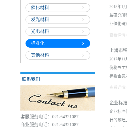
2018
催化材料
盐研究所
发光材料
业催化研
光电材料
查看详情>
标准化
总经理赵
上海市
其他材料
永庆主持
2017
晶体阵列
倪秘书主
准的必要
标委会吴
联系我们
中指出，
查看详情>
累经验，
标准有序
企业标
了有关专
企业标准
客服服务电话：021-64321087
委会委
针的基础
商业服务电话：021-64321087